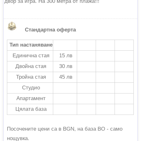
двор за игра. На 300 метра от плажа!!!
Стандартна оферта
Тип настаняване
Единична стая
15 лв
Двойна стая
30 лв
Тройна стая
45 лв
Студио
Апартамент
Цялата база
Посочените цени са в BGN, на база BO - само
нощувка.