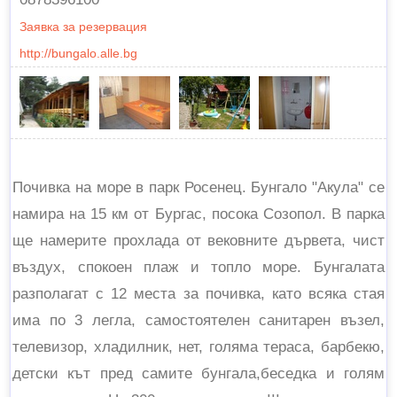
Заявка за резервация
http://bungalo.alle.bg
Почивка на море в парк Росенец. Бунгало "Акула" се
намира на 15 км от Бургас, посока Созопол. В парка
ще намерите прохлада от вековните дървета, чист
въздух, спокоен плаж и топло море. Бунгалата
разполагат с 12 места за почивка, като всяка стая
има по 3 легла, самостоятелен санитарен възел,
телевизор, хладилник, нет, голяма тераса, барбекю,
детски кът пред самите бунгала,беседка и голям