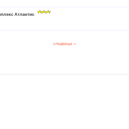
мплекс Атлантис
следваща
››