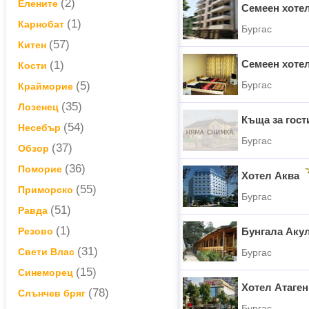
(2)
Елените
Семеен хоте
(1)
Карнобат
Бургас
(57)
Китен
Семеен хотел
(1)
Кости
(5)
Бургас
Крайморие
(35)
Лозенец
Къща за гост
(54)
Несебър
Бургас
(37)
Обзор
(36)
Поморие
Хотел Аква
(55)
Приморско
Бургас
(51)
Равда
(1)
Резово
Бунгала Аку
(31)
Свети Влас
Бургас
(15)
Синеморец
Хотел Атаген
(78)
Слънчев бряг
Бургас