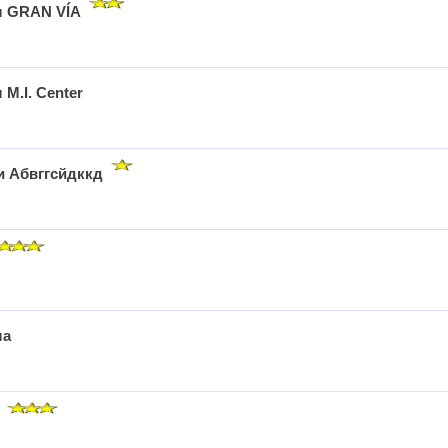
л GRAN VÍA
 M.I. Center
и Абвггсйдккд
ла